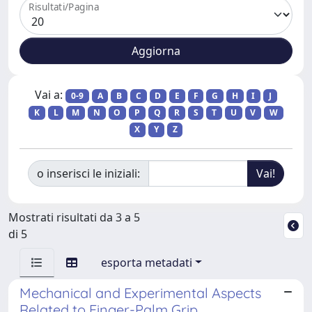
Risultati/Pagina
Vai a:
0-9
A
B
C
D
E
F
G
H
I
J
K
L
M
N
O
P
Q
R
S
T
U
V
W
X
Y
Z
o inserisci le iniziali:
Mostrati risultati da 3 a 5
di 5
esporta metadati
Mechanical and Experimental Aspects
Related to Finger-Palm Grip