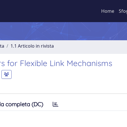
Home
Sfo
sta
1.1 Articolo in rivista
s for Flexible Link Mechanisms
a completa (DC)