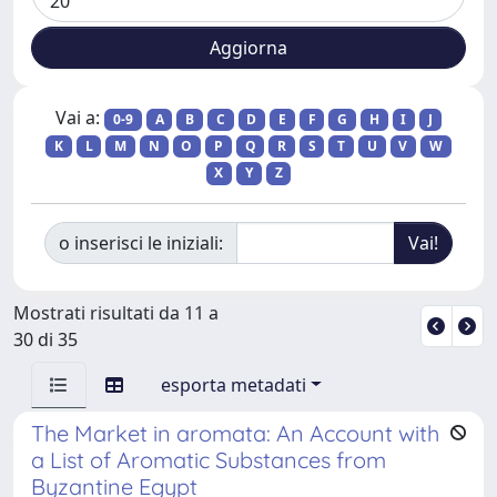
Vai a:
0-9
A
B
C
D
E
F
G
H
I
J
K
L
M
N
O
P
Q
R
S
T
U
V
W
X
Y
Z
o inserisci le iniziali:
Mostrati risultati da 11 a
30 di 35
esporta metadati
The Market in aromata: An Account with
a List of Aromatic Substances from
Byzantine Egypt