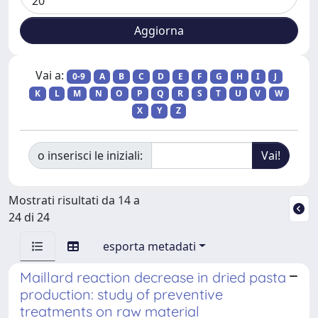
Vai a:
0-9
A
B
C
D
E
F
G
H
I
J
K
L
M
N
O
P
Q
R
S
T
U
V
W
X
Y
Z
o inserisci le iniziali:
Mostrati risultati da 14 a
24 di 24
esporta metadati
Maillard reaction decrease in dried pasta
production: study of preventive
treatments on raw material