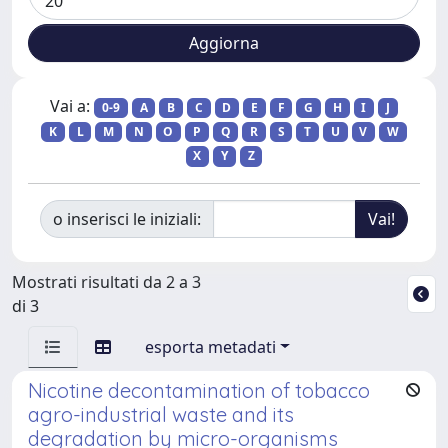
Vai a:
0-9
A
B
C
D
E
F
G
H
I
J
K
L
M
N
O
P
Q
R
S
T
U
V
W
X
Y
Z
o inserisci le iniziali:
Mostrati risultati da 2 a 3
di 3
esporta metadati
Nicotine decontamination of tobacco
agro-industrial waste and its
degradation by micro-organisms