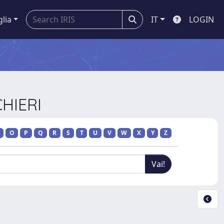
glia
IT
LOGIN
CHIERI
O
P
Q
R
S
T
U
V
W
X
Y
Z