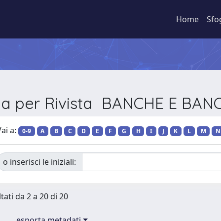
Home
Sfo
ia per Rivista BANCHE E BAN
ai a:
0-9
A
B
C
D
E
F
G
H
I
J
K
L
M
N
o inserisci le iniziali:
tati da 2 a 20 di 20
esporta metadati