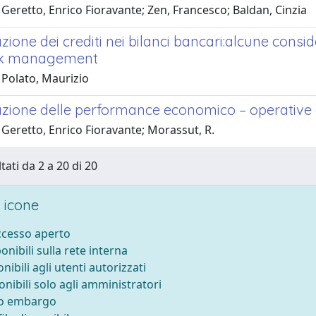
Geretto, Enrico Fioravante; Zen, Francesco; Baldan, Cinzia
zione dei crediti nei bilanci bancari:alcune consid
isk management
 Polato, Maurizio
azione delle performance economico – operative d
Geretto, Enrico Fioravante; Morassut, R.
tati da 2 a 20 di 20
 icone
accesso aperto
ponibili sulla rete interna
onibili agli utenti autorizzati
onibili solo agli amministratori
to embargo