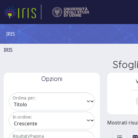
IRIS
IRIS
Sfogl
Opzioni
V
Ordina per:
In ordine:
Mostrati risul
Risultati/Pagina