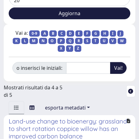
Vai a:
0-9
A
B
C
D
E
F
G
H
I
J
K
L
M
N
O
P
Q
R
S
T
U
V
W
X
Y
Z
o inserisci le iniziali:
Mostrati risultati da 4 a 5
di 5
esporta metadati
Land-use change to bioenergy: grassland
to short rotation coppice willow has an
improved carbon balance