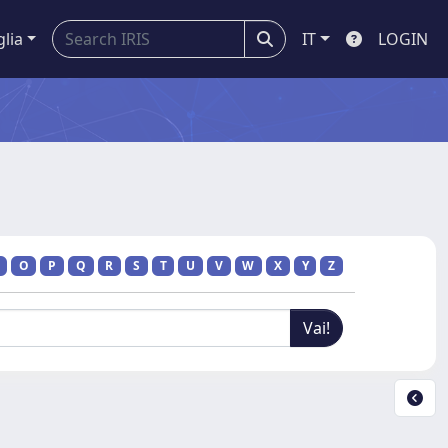
glia
IT
LOGIN
O
P
Q
R
S
T
U
V
W
X
Y
Z