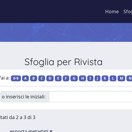
Home
Sfo
Sfoglia per Rivista
ai a:
0-9
A
B
C
D
E
F
G
H
I
J
K
L
M
N
o inserisci le iniziali:
tati da 2 a 3 di 3
esporta metadati