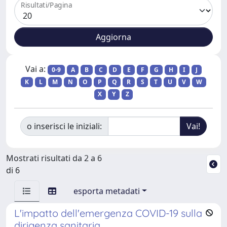
Risultati/Pagina
Vai a:
0-9
A
B
C
D
E
F
G
H
I
J
K
L
M
N
O
P
Q
R
S
T
U
V
W
X
Y
Z
o inserisci le iniziali:
Mostrati risultati da 2 a 6
di 6
esporta metadati
L'impatto dell'emergenza COVID-19 sulla
dirigenza sanitaria