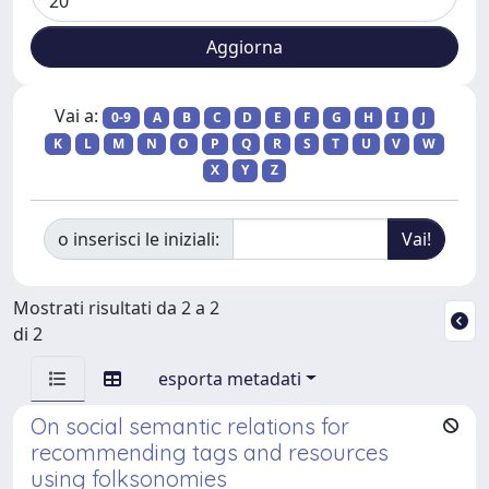
Vai a:
0-9
A
B
C
D
E
F
G
H
I
J
K
L
M
N
O
P
Q
R
S
T
U
V
W
X
Y
Z
o inserisci le iniziali:
Mostrati risultati da 2 a 2
di 2
esporta metadati
On social semantic relations for
recommending tags and resources
using folksonomies