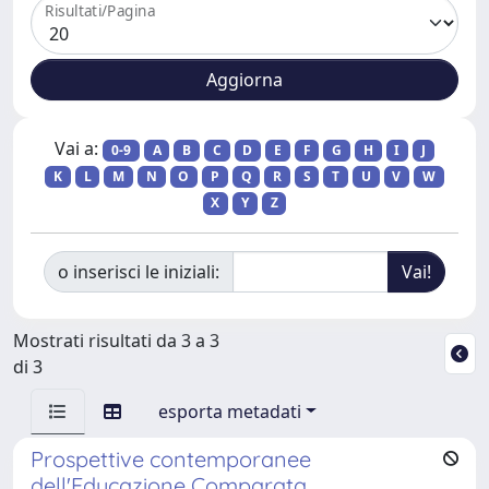
Risultati/Pagina
Vai a:
0-9
A
B
C
D
E
F
G
H
I
J
K
L
M
N
O
P
Q
R
S
T
U
V
W
X
Y
Z
o inserisci le iniziali:
Mostrati risultati da 3 a 3
di 3
esporta metadati
Prospettive contemporanee
dell'Educazione Comparata