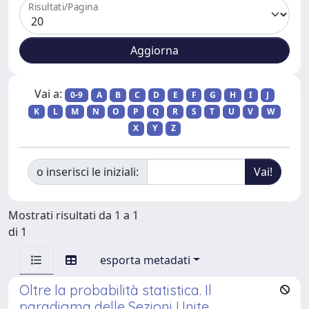
Risultati/Pagina
Vai a:
0-9
A
B
C
D
E
F
G
H
I
J
K
L
M
N
O
P
Q
R
S
T
U
V
W
X
Y
Z
o inserisci le iniziali:
Mostrati risultati da 1 a 1
di 1
esporta metadati
Oltre la probabilità statistica. Il
paradigma delle Sezioni Unite