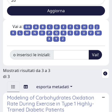
Vai a:
0-9
A
B
C
D
E
F
G
H
I
J
K
L
M
N
O
P
Q
R
S
T
U
V
W
X
Y
Z
o inserisci le iniziali:
Mostrati risultati da 3 a 3
di 3
esporta metadati
Modeling of Carbohydrates Oxidation
Rate During Exercise in Type 1 Highly-
Trained Diabetic Patients