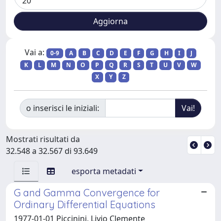
Vai a:
0-9
A
B
C
D
E
F
G
H
I
J
K
L
M
N
O
P
Q
R
S
T
U
V
W
X
Y
Z
o inserisci le iniziali:
Mostrati risultati da
32.548 a 32.567 di 93.649
esporta metadati
G and Gamma Convergence for
Ordinary Differential Equations
1977-01-01 Piccinini, Livio Clemente