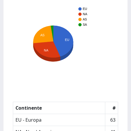
EU
NA
AS
SA
AS
EU
NA
Continente
#
EU - Europa
63