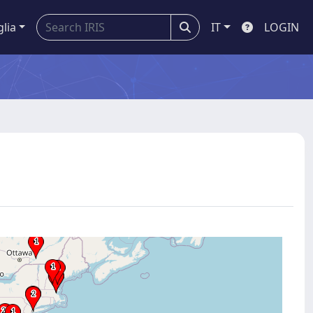
glia
IT
LOGIN