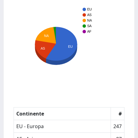
EU
AS
NA
SA
AF
NA
EU
AS
Continente
#
EU - Europa
247