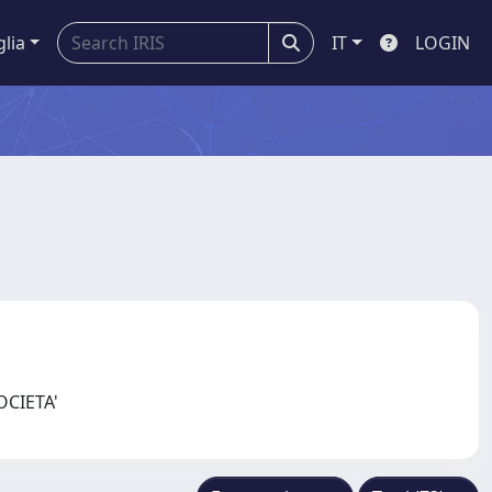
glia
IT
LOGIN
OCIETA'