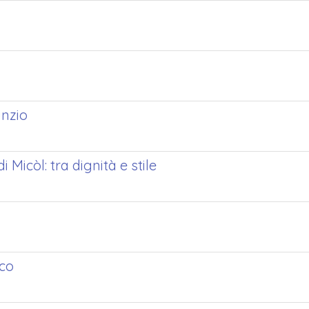
unzio
i Micòl: tra dignità e stile
ico