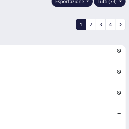
Esportazione
Tutti (73)
1
2
3
4