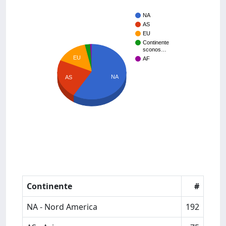
NA
AS
EU
Continente
sconos…
EU
AF
NA
AS
Continente
#
NA - Nord America
192