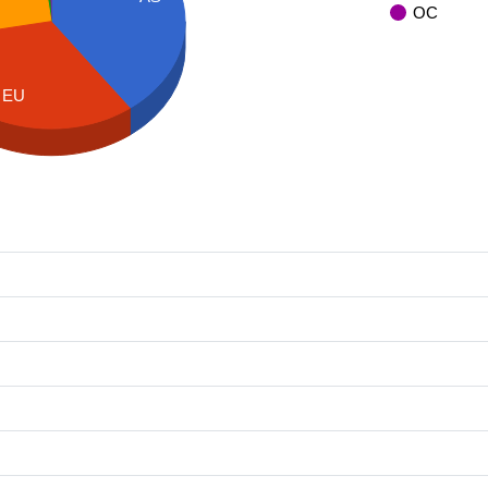
OC
EU