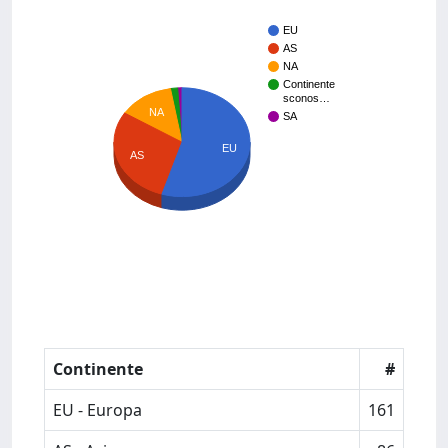
EU
AS
NA
Continente
sconos…
NA
SA
EU
AS
Continente
#
EU - Europa
161