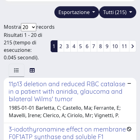
Esportazione
Tutti (215)
Mostra
records
Risultati 1 - 20 di
215 (tempo di
1
2
3
4
5
6
7
8
9
10
11
esecuzione:
0.045 secondi).
11p13 deletion and reduced RBC catalase
in a patient with aniridia, glaucoma and
bilateral Wilms' tumor
1985-01-01 Barletta, C; Castello, Ma; Ferrante, E;
Mavelli, Irene; Clerico, A; Ciriolo, Mr; Vignetti, P.
3-iodothyronamine effect on membrane
F0F1ATP synthase and soluble F1