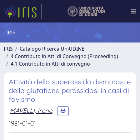
IRIS
IRIS
Catalogo Ricerca UniUDINE
4 Contributo in Atti di Convegno (Proceeding)
4.1 Contributo in Atti di convegno
Attività della superossido dismutasi e
della glutatione perossidasi in casi di
favismo
MAVELLI, Irene
;
1981-01-01