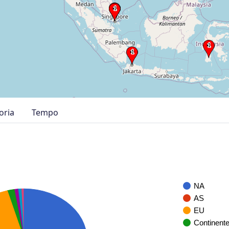
oria
Tempo
NA
AS
EU
Continent