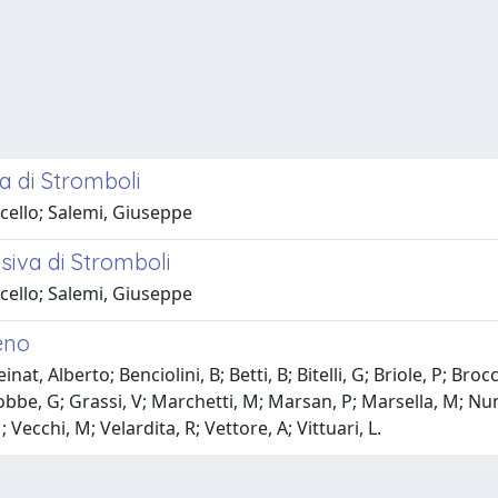
ca di Stromboli
rcello; Salemi, Giuseppe
osiva di Stromboli
rcello; Salemi, Giuseppe
eno
einat, Alberto; Benciolini, B; Betti, B; Bitelli, G; Briole, P; B
cobbe, G; Grassi, V; Marchetti, M; Marsan, P; Marsella, M; Nunn
Vecchi, M; Velardita, R; Vettore, A; Vittuari, L.