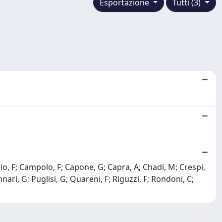
Esportazione
Tutti (3)
roccio, F; Campolo, F; Capone, G; Capra, A; Chadi, M; Crespi,
ari, G; Puglisi, G; Quareni, F; Riguzzi, F; Rondoni, C;