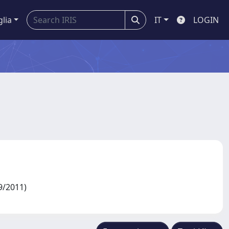
glia
IT
LOGIN
09/2011)