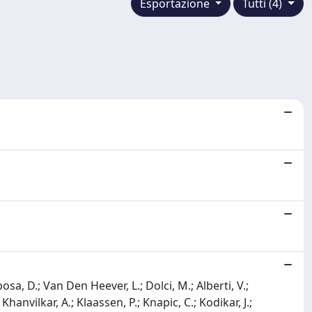
Esportazione
Tutti (4)
osa, D.; Van Den Heever, L.; Dolci, M.; Alberti, V.;
hanvilkar, A.; Klaassen, P.; Knapic, C.; Kodikar, J.;