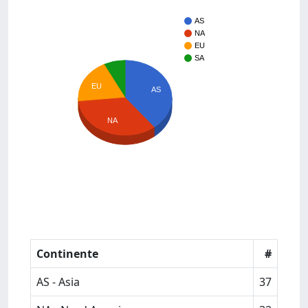
AS
NA
EU
SA
EU
AS
NA
Continente
#
AS - Asia
37