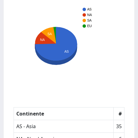
AS
NA
SA
EU
SA
NA
AS
Continente
#
AS - Asia
35