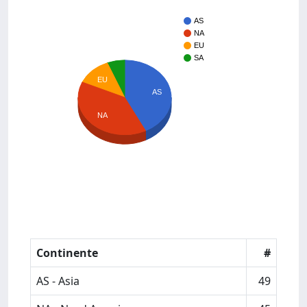
AS
NA
EU
SA
EU
AS
NA
Continente
#
AS - Asia
49