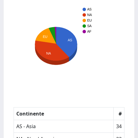
AS
NA
EU
SA
AF
EU
AS
NA
Continente
#
AS - Asia
34