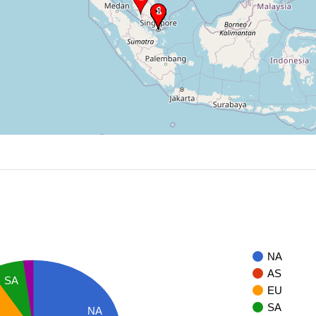
NA
AS
SA
EU
SA
NA