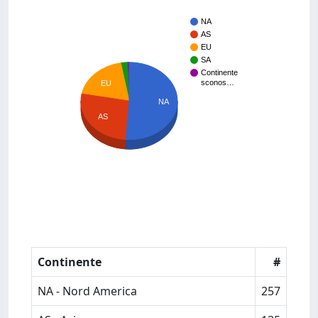
NA
AS
EU
SA
Continente
sconos…
EU
NA
AS
Continente
#
NA - Nord America
257