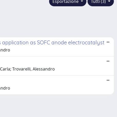
Esportazione
Tutti (3)
its application as SOFC anode electrocatalyst
sandro
arla; Trovarelli, Alessandro
sandro