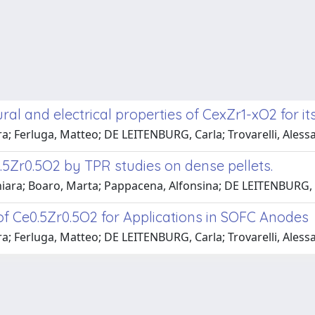
tural and electrical properties of CexZr1-xO2 for 
a; Ferluga, Matteo; DE LEITENBURG, Carla; Trovarelli, Ales
.5Zr0.5O2 by TPR studies on dense pellets.
hiara; Boaro, Marta; Pappacena, Alfonsina; DE LEITENBURG, C
 of Ce0.5Zr0.5O2 for Applications in SOFC Anodes
a; Ferluga, Matteo; DE LEITENBURG, Carla; Trovarelli, Ales