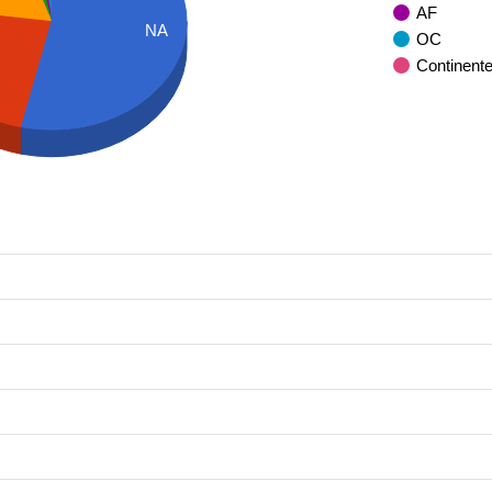
AF
NA
OC
Continent