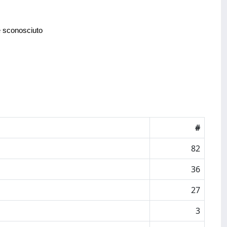
e sconosciuto
#
82
36
27
3