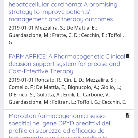
hepatocellular carcinoma: A promising
strategy to improve patients’
management and therapy outcomes
2019-01-01 Mezzalira, S.; De Mattia, E.;
Guardascione, M.; Fratte, C. D.; Cecchin, E.; Toffoli,
G.
FARMAPRICE: A Pharmacogenetic Clinical
decision support system for precise and
Cost-Effective Therapy
2019-01-01 Roncato, R.; Cin, L. D.; Mezzalira, S.;
Comello, F.; De Mattia, E.; Bignucolo, A.; Giollo, L.;
D'Errico, S.; Gulotta, A.; Emili, L.; Carbone, V.;
Guardascione, M.; Foltran, L.; Toffoli, G.; Cecchin, E.
Marcatori farmacogenomici sesso-
specifici nel gene DPYD predittivi del
profilo di sicurezza ed efficacia del
trattamento con fluoropirimidine in