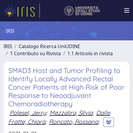
IRIS
IRIS
Catalogo Ricerca UniUDINE
1 Contributo su Rivista
1.1 Articolo in rivista
SMAD3 Host and Tumor Profiling to
Identify Locally Advanced Rectal
Cancer Patients at High Risk of Poor
Response to Neoadjuvant
Chemoradiotherapy
Polesel, Jerry
;
Mezzalira, Silvia
;
Dalle
Fratte, Chiara
;
Roncato, Rossana
;