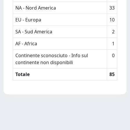
NA - Nord America
33
EU - Europa
10
SA - Sud America
2
AF - Africa
1
Continente sconosciuto - Info sul
0
continente non disponibili
Totale
85
Powered by
IRIS
-
about IRIS
-
Utilizzo dei cookie
Copyright © 2026