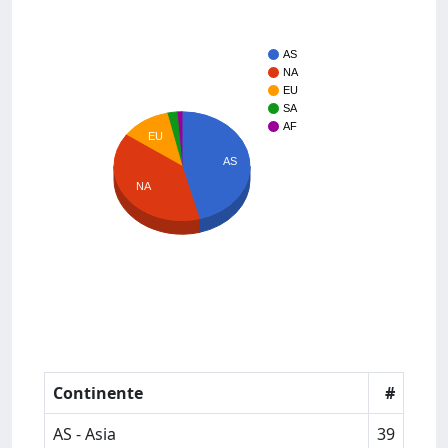
AS
NA
EU
SA
AF
EU
AS
NA
Continente
#
AS - Asia
39