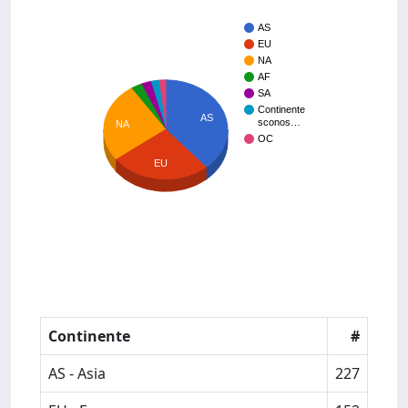
AS
EU
NA
AF
SA
Continente
AS
sconos…
NA
OC
EU
Continente
#
AS - Asia
227