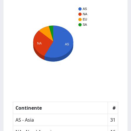
AS
NA
EU
SA
NA
AS
Continente
#
AS - Asia
31