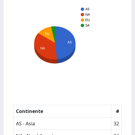
AS
NA
EU
SA
EU
AS
NA
Continente
#
AS - Asia
32