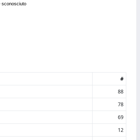
e sconosciuto
#
88
78
69
12