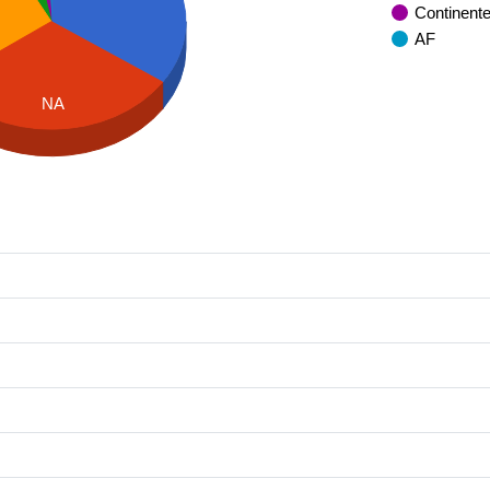
Continent
AF
NA