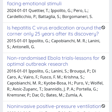
facing emotional stimuli
2024-01-01 Quettier, T.; Ippolito, G.; Pero, L.;
Cardellicchio, P.; Battaglia, S.; Borgomaneri, S.
Is hepatitis C virus eradication around the
corner only 25 years after its discovery?
2015-01-01 Ippolito, G.; Capobianchi, M. R.; Lanini,
S.; Antonelli, G.
Non-randomised Ebola trials-lessons for
optimal outbreak research
2016-01-01 Ippolito, G.; Lanini, S.; Brouqui, P.; Di
Caro, A.; Vairo, F.; Fusco, F. M.; Krishna, S.;
Capobianchi, M. R.; Kyobe-Bosa, H.; Puro, V.; Wolfel,
R.; Avsic-Zupanc, T.; Ioannidis, J. P. A.; Portella, G.;
Kremsner, P.; Dar, O.; Bates, M.; Zumla, A.
Noninvasive positive-pressure ventilation