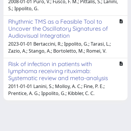
2008-01-01 Puro, V.; Fusco, F. M.; Pittalis, S.; Lanini,
S.; Ippolito, G.
Rhythmic TMS as a Feasible Tool to
Uncover the Oscillatory Signatures of
Audiovisual Integration
2023-01-01 Bertaccini, R.; Ippolito, G.; Tarasi, L.;
Zazio, A.; Stango, A.; Bortoletto, M.; Romei, V.
Risk of infection in patients with
lymphoma receiving rituximab:
Systematic review and meta-analysis
2011-01-01 Lanini, S.; Molloy, A. C.; Fine, P. E.;
Prentice, A. G.; Ippolito, G.; Kibbler, C. C.
Powered by
IRIS
-
about IRIS
-