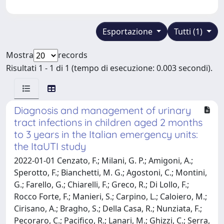
Esportazione
Tutti (1)
Mostra
records
Risultati 1 - 1 di 1 (tempo di esecuzione: 0.003 secondi).
Diagnosis and management of urinary
tract infections in children aged 2 months
to 3 years in the Italian emergency units:
the ItaUTI study
2022-01-01 Cenzato, F.; Milani, G. P.; Amigoni, A.;
Sperotto, F.; Bianchetti, M. G.; Agostoni, C.; Montini,
G.; Farello, G.; Chiarelli, F.; Greco, R.; Di Lollo, F.;
Rocco Forte, F.; Manieri, S.; Carpino, L.; Caloiero, M.;
Cirisano, A.; Bragho, S.; Della Casa, R.; Nunziata, F.;
Pecoraro, C.; Pacifico, R.; Lanari, M.; Ghizzi, C.; Serra,