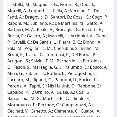
L.; Stella, M.; Maggiore, G.; Fiorini, R.; Dodi, I.;
Morelli, A.; Lughetti, L.; Cella, A.; Vergine, G.; De
Fanti, A.; Dragovic, D.; Santori, D.; Cozzi, G.; Cogo, P.;
Raponi, M.; Lubrano, R.; de Martinis, M.; Gatto, A.;
Barbieri, M. A.; Reale, A.; Bracaglia, G.; Piccotti, E.;
Borea, R.; Gaiero, A.; Martelli, L.; Arrighini, A.; Cianci,
P.; Cavalli, C.; De Santis, L.; Pietra, B. C.; Biondi, A.;
Sala, M.; Pogliani, L. M.; Cherubini, S.; Bellini, M.;
Bruni, P.; Traina, G.; Tommasi, P.; Del Barba, P.;
Arrigoni, S.; Salvini, F. M.; Bernardo, L.; Bertolozzi,
G.; Fasoli, S.; Marseglia, G. L.; Palumbo, E.; Bosco, A.;
Mirri, G.; Fabiani, E.; Ruffini, E.; Pieragostini, L.;
Fornaro, M.; Ripanti, G.; Pannoni, D.; Enrico, F.;
Perona, A.; Tappi, E.; Nis Haitink, O.; Rabbone, I.;
Capalbo, P. T.; Urbino, A.; Guala, A.; Cosi, G.;
Barracchia, M. G.; Martire, B.; Cardinale, F.;
Moramarco, F.; Perrone, C.; Campanozzi, A.;
Cecinati, V.; Canetto, A.; Clemente, C.; Cualbu, A.;