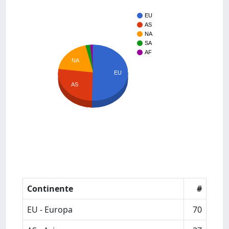
EU
AS
NA
SA
AF
NA
EU
AS
Continente
#
EU - Europa
70