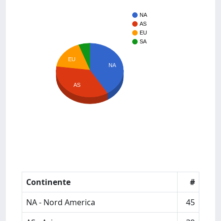
NA
AS
EU
SA
EU
NA
AS
Continente
#
NA - Nord America
45