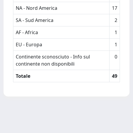
NA - Nord America
17
SA - Sud America
2
AF - Africa
1
EU - Europa
1
Continente sconosciuto - Info sul
0
continente non disponibili
Totale
49
Powered by
IRIS
-
about IRIS
-
Utilizzo dei cookie
Copyright © 2026