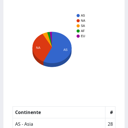
AS
NA
SA
AF
EU
NA
AS
Continente
#
AS - Asia
28