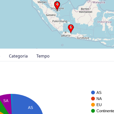
e
Categoria
Tempo
AS
NA
SA
EU
AS
Continent