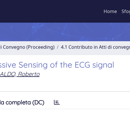
Home
Sfo
 di Convegno (Proceeding)
4.1 Contributo in Atti di conve
sive Sensing of the ECG signal
ALDO, Roberto
a completa (DC)