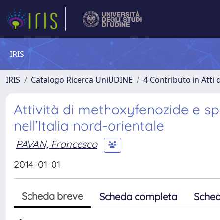
IRIS
IRIS
Catalogo Ricerca UniUDINE
4 Contributo in Atti
Attività di methoxyfenozide e sp
nell’Italia nord-orientale
PAVAN, Francesco
2014-01-01
Scheda breve
Scheda completa
Sched