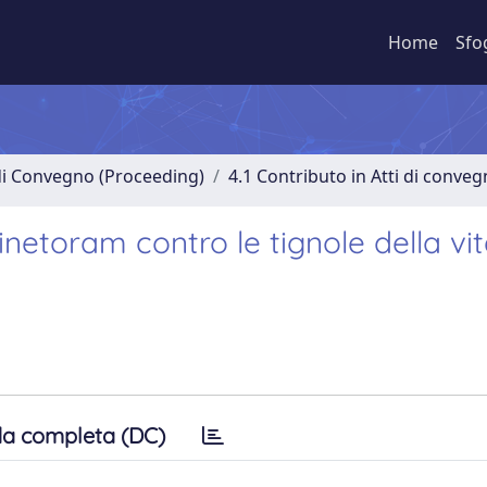
Home
Sfo
 di Convegno (Proceeding)
4.1 Contributo in Atti di conve
inetoram contro le tignole della vi
a completa (DC)