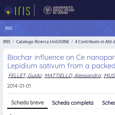
IRIS
IRIS
Catalogo Ricerca UniUDINE
4 Contributo in Atti
Biochar influence on Ce nanopart
Lepidium sativum from a packed
FELLET, Guido
;
MATTIELLO, Alessandro
;
MUSE
2014-01-01
Scheda breve
Scheda completa
Sche