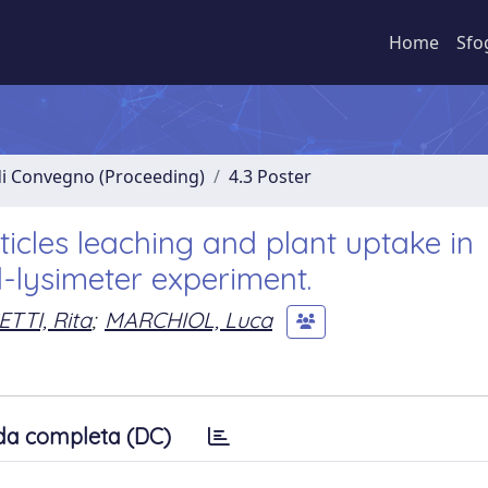
Home
Sfo
 di Convegno (Proceeding)
4.3 Poster
icles leaching and plant uptake in
-lysimeter experiment.
TTI, Rita
;
MARCHIOL, Luca
da completa (DC)